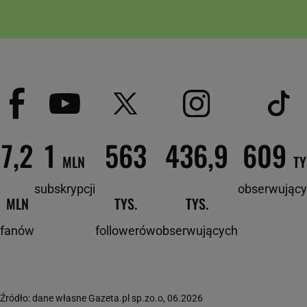
7,2
1
563
436,9
609
MLN
TY
subskrypcji
obserwując
MLN
TYS.
TYS.
fanów
followerów
obserwujących
Źródło: dane własne Gazeta.pl sp.zo.o, 06.2026