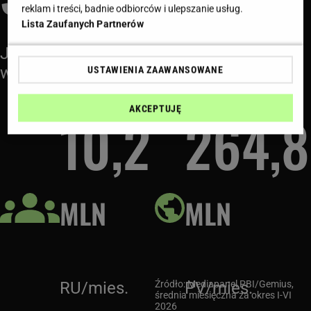
reklam i treści, badnie odbiorców i ulepszanie usług.
Lista Zaufanych Partnerów
Jesteśmy jedną z wiodących grup
wydawniczych w Polsce
USTAWIENIA ZAAWANSOWANE
AKCEPTUJĘ
10,2
264,8
MLN
MLN
RU/mies.
Źródło: Mediapanel PBI/Gemius,
PV/mies.
średnia miesięczna za okres I-VI
2026