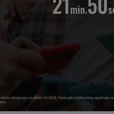
21
50
min.
s
ednia miesięczna za okres I-VI 2026, *czas jaki użytkownicy spędzają na
iąca