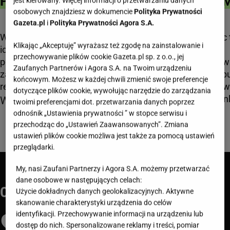
PERFORMANCE
DISPLAY /
PROGRA
jest kierowany. Więcej informacji o przetwarzaniu danych
osobowych znajdziesz w dokumencie
Polityka Prywatności
DIRECT
Gazeta.pl
i
Polityka Prywatności Agora S.A.
Wymierność działań i
Programmatic 
Klikając „Akceptuję” wyrażasz też zgodę na zainstalowanie i
ich konkretne efekty to
nowoczesna i
Klasyczna, a
przechowywanie plików cookie Gazeta.pl sp. z o.o., jej
podstawa, jaką
zautomatyzow
jednocześnie
Zaufanych Partnerów i Agora S.A. na Twoim urządzeniu
zapewniamy
metoda zakupu
końcowym. Możesz w każdej chwili zmienić swoje preferencje
najpopularniejsza
reklamodawcom
sprzedaży pow
dotyczące plików cookie, wywołując narzędzie do zarządzania
forma reklamy
reklamowej onl
WIĘCEJ >
twoimi preferencjami dot. przetwarzania danych poprzez
WIĘCEJ >
WIĘCEJ >
odnośnik „Ustawienia prywatności ” w stopce serwisu i
przechodząc do „Ustawień Zaawansowanych”. Zmiana
ustawień plików cookie możliwa jest także za pomocą ustawień
przeglądarki.
My, nasi Zaufani Partnerzy i Agora S.A. możemy przetwarzać
dane osobowe w następujących celach:
O NAS
Użycie dokładnych danych geolokalizacyjnych. Aktywne
skanowanie charakterystyki urządzenia do celów
SIŁA GAZETA.PL
identyfikacji. Przechowywanie informacji na urządzeniu lub
dostęp do nich. Spersonalizowane reklamy i treści, pomiar