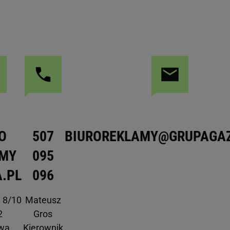
O
507
BIUROREKLAMY@GRUPAGAZ
AMY
095
.PL
096
a 8/10
Mateusz
2
Gros
wa
Kierownik