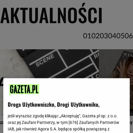
AKTUALNOŚCI
01
02
03
04
05
06
Droga Użytkowniczko, Drogi Użytkowniku,
jeśli wyrazisz zgodę klikając „Akceptuję”, Gazeta.pl sp. z o.o.
l zdecydują, która książka powinna trafić na ekrany
Wysokie Obcasy
oraz jej Zaufani Partnerzy, w tym [
676
] Zaufanych Partnerów
IAB, jak również Agora S.A. będąca spółką powiązaną z