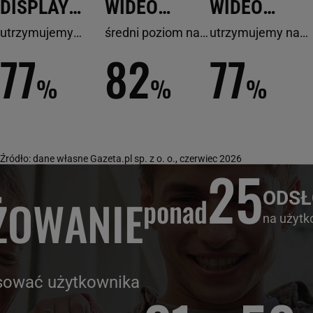
DISPLAY
WIDEO
WIDEO
VIEWABILITY
VIEWABILITY
COMPLETIO
utrzymujemy
średni poziom na
utrzymujemy na
średni wskaźnik
formatach wideo
poziomie
77
82
77
RATE
na poziomie
%
%
%
Źródło: dane własne Gazeta.pl sp. z o. o., czerwiec 2026
25
ODS
ŻOWANIE
ponad
na użytk
esować użytkownika