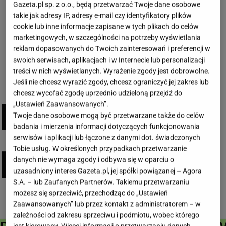
28.07.2026
Gazeta.pl sp. z o.o., będą przetwarzać Twoje dane osobowe
takie jak adresy IP, adresy e-mail czy identyfikatory plików
cookie lub inne informacje zapisane w tych plikach do celów
marketingowych, w szczególności na potrzeby wyświetlania
reklam dopasowanych do Twoich zainteresowań i preferencji w
WIĘCEJ
swoich serwisach, aplikacjach i w Internecie lub personalizacji
treści w nich wyświetlanych. Wyrażenie zgody jest dobrowolne.
Jeśli nie chcesz wyrazić zgody, chcesz ograniczyć jej zakres lub
chcesz wycofać zgodę uprzednio udzieloną przejdź do
PRODUKTY
„Ustawień Zaawansowanych”.
Twoje dane osobowe mogą być przetwarzane także do celów
badania i mierzenia informacji dotyczących funkcjonowania
serwisów i aplikacji lub łączone z danymi dot. świadczonych
REKLAMOWE
Tobie usług. W określonych przypadkach przetwarzanie
danych nie wymaga zgody i odbywa się w oparciu o
uzasadniony interes Gazeta.pl, jej spółki powiązanej – Agora
S.A. – lub Zaufanych Partnerów. Takiemu przetwarzaniu
możesz się sprzeciwić, przechodząc do „Ustawień
Zaawansowanych” lub przez kontakt z administratorem – w
zależności od zakresu sprzeciwu i podmiotu, wobec którego