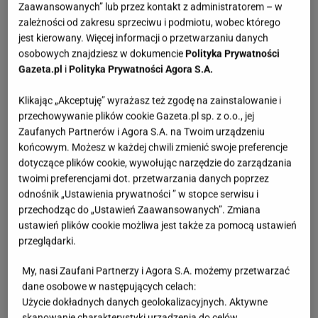
Zaawansowanych” lub przez kontakt z administratorem – w
zależności od zakresu sprzeciwu i podmiotu, wobec którego
jest kierowany. Więcej informacji o przetwarzaniu danych
osobowych znajdziesz w dokumencie
Polityka Prywatności
Sport.pl
Gazeta.pl
i
Polityka Prywatności Agora S.A.
Nowy numer pojawił się tuż przed pierwszym
Klikając „Akceptuję” wyrażasz też zgodę na zainstalowanie i
konkursem sezonu na stronie
przechowywanie plików cookie Gazeta.pl sp. z o.o., jej
magazyn.sport.pl. W środku m.in. wyjątkowa
Zaufanych Partnerów i Agora S.A. na Twoim urządzeniu
końcowym. Możesz w każdej chwili zmienić swoje preferencje
rozmowa z trenerem Maciejem Maciusiakiem,
dotyczące plików cookie, wywołując narzędzie do zarządzania
który odsłania kulisy swojej pracy,
twoimi preferencjami dot. przetwarzania danych poprzez
oraz opowieść Adama Małysza o Kamilu
odnośnik „Ustawienia prywatności ” w stopce serwisu i
przechodząc do „Ustawień Zaawansowanych”. Zmiana
Stochu i jego drodze przez karierę. Redakcja
ustawień plików cookie możliwa jest także za pomocą ustawień
wraca także do wątku norweskiej afery
przeglądarki.
sprzętowej ujawnionej w lutym przez Sport.pl,
My, nasi Zaufani Partnerzy i Agora S.A. możemy przetwarzać
przygląda się sytuacji w tamtejszej kadrze,
dane osobowe w następujących celach:
a także pokazuje młode polskie talenty
Użycie dokładnych danych geolokalizacyjnych. Aktywne
i najciekawsze technologie wpływające
skanowanie charakterystyki urządzenia do celów