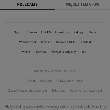
POLECAMY
WIĘCEJ TEMATÓW
Sport
Dziecko
TOK FM
Horoskopy
Zakupy
Haps
Wiadomości
Gazeta.pl
Redakcja NEXT
Kontakt
Poczta
Facebook
Wszystkie artykuły
RSS
Copyright © Gazeta.pl sp. z o.o.
O Nas
Reklama
Polityka prywatności
Zasady korzystania z portalu
Zgłoś błąd
Ustawienia prywatności
Właściciel niniejszego serwisu nie wyraża zgody na zwielokrotnianie ani inne