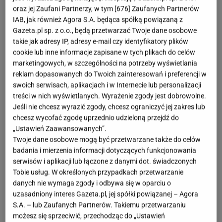
sportowego, wraca z numerem
oraz jej Zaufani Partnerzy, w tym [
676
] Zaufanych Partnerów
IAB, jak również Agora S.A. będąca spółką powiązaną z
przygotowanym specjalnie na początek
Gazeta.pl sp. z o.o., będą przetwarzać Twoje dane osobowe
sezonu Pucharu Świata. Już 19 listopada
takie jak adresy IP, adresy e-mail czy identyfikatory plików
cookie lub inne informacje zapisane w tych plikach do celów
czytelnicy dostali zestaw premierowych
marketingowych, w szczególności na potrzeby wyświetlania
felietonów, rozmów i analiz autorstwa
reklam dopasowanych do Twoich zainteresowań i preferencji w
swoich serwisach, aplikacjach i w Internecie lub personalizacji
najlepszych ekspertów od skoków w Polsce.
treści w nich wyświetlanych. Wyrażenie zgody jest dobrowolne.
Jeśli nie chcesz wyrazić zgody, chcesz ograniczyć jej zakres lub
chcesz wycofać zgodę uprzednio udzieloną przejdź do
„Ustawień Zaawansowanych”.
Twoje dane osobowe mogą być przetwarzane także do celów
badania i mierzenia informacji dotyczących funkcjonowania
serwisów i aplikacji lub łączone z danymi dot. świadczonych
Tobie usług. W określonych przypadkach przetwarzanie
danych nie wymaga zgody i odbywa się w oparciu o
uzasadniony interes Gazeta.pl, jej spółki powiązanej – Agora
S.A. – lub Zaufanych Partnerów. Takiemu przetwarzaniu
możesz się sprzeciwić, przechodząc do „Ustawień