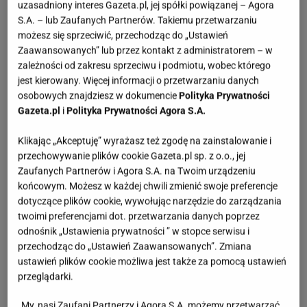
uzasadniony interes Gazeta.pl, jej spółki powiązanej – Agora
S.A. – lub Zaufanych Partnerów. Takiemu przetwarzaniu
możesz się sprzeciwić, przechodząc do „Ustawień
Zaawansowanych” lub przez kontakt z administratorem – w
zależności od zakresu sprzeciwu i podmiotu, wobec którego
jest kierowany. Więcej informacji o przetwarzaniu danych
osobowych znajdziesz w dokumencie
Polityka Prywatności
Gazeta.pl
i
Polityka Prywatności Agora S.A.
Gazeta.pl
Klikając „Akceptuję” wyrażasz też zgodę na zainstalowanie i
Strefa Gazy od lat zmaga się z dramatycznym
przechowywanie plików cookie Gazeta.pl sp. z o.o., jej
kryzysem humanitarnym, który osiągnął
Zaufanych Partnerów i Agora S.A. na Twoim urządzeniu
końcowym. Możesz w każdej chwili zmienić swoje preferencje
katastrofalne rozmiary. Każdy dzień dla
dotyczące plików cookie, wywołując narzędzie do zarządzania
mieszkańców to walka o przetrwanie – w
twoimi preferencjami dot. przetwarzania danych poprzez
warunkach wojennych, głodu, chorób i
odnośnik „Ustawienia prywatności ” w stopce serwisu i
przechodząc do „Ustawień Zaawansowanych”. Zmiana
pogarszającego się stanu zdrowia tysięcy
ustawień plików cookie możliwa jest także za pomocą ustawień
dzieci, kobiet, mężczyzn i osób starszych. W
przeglądarki.
enklawie od dawna brakuje wszystkiego:
My, nasi Zaufani Partnerzy i Agora S.A. możemy przetwarzać