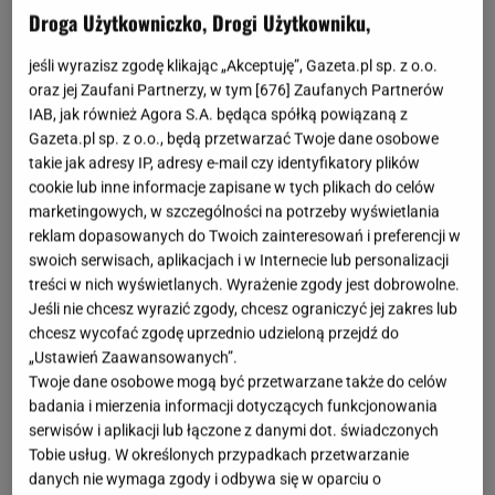
Droga Użytkowniczko, Drogi Użytkowniku,
Gazy - to cel, który połączył portal Gazeta.pl i
organizację pozarządową Polska Misja
jeśli wyrazisz zgodę klikając „Akceptuję”, Gazeta.pl sp. z o.o.
Medyczna (PMM). Dzięki wysiłkom,
oraz jej Zaufani Partnerzy, w tym [
676
] Zaufanych Partnerów
IAB, jak również Agora S.A. będąca spółką powiązaną z
doświadczeniu i kontaktom PMM każdy Polak i
Gazeta.pl sp. z o.o., będą przetwarzać Twoje dane osobowe
Polka mogą pomóc w ratowaniu życia
takie jak adresy IP, adresy e-mail czy identyfikatory plików
cookie lub inne informacje zapisane w tych plikach do celów
mieszkańców Gazy i dołączyć do zbiórki na
marketingowych, w szczególności na potrzeby wyświetlania
wysłanie kolejnych lekarzy do miejscowego
reklam dopasowanych do Twoich zainteresowań i preferencji w
swoich serwisach, aplikacjach i w Internecie lub personalizacji
szpitala. Wspólna zbiórka to efekt współpracy
treści w nich wyświetlanych. Wyrażenie zgody jest dobrowolne.
Gazeta.pl i PMM.
Jeśli nie chcesz wyrazić zgody, chcesz ograniczyć jej zakres lub
chcesz wycofać zgodę uprzednio udzieloną przejdź do
„Ustawień Zaawansowanych”.
Twoje dane osobowe mogą być przetwarzane także do celów
badania i mierzenia informacji dotyczących funkcjonowania
serwisów i aplikacji lub łączone z danymi dot. świadczonych
Tobie usług. W określonych przypadkach przetwarzanie
danych nie wymaga zgody i odbywa się w oparciu o