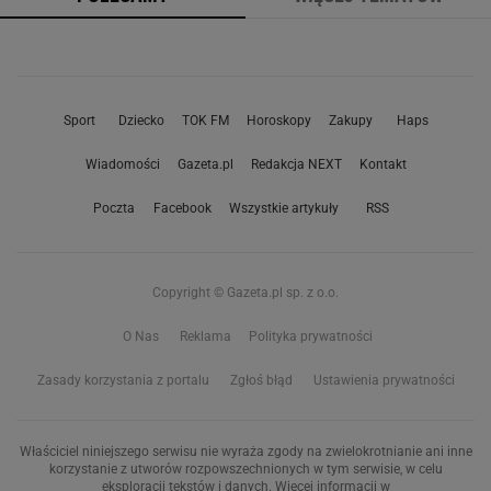
Sport
Dziecko
TOK FM
Horoskopy
Zakupy
Haps
Wiadomości
Gazeta.pl
Redakcja NEXT
Kontakt
Poczta
Facebook
Wszystkie artykuły
RSS
Copyright © Gazeta.pl sp. z o.o.
O Nas
Reklama
Polityka prywatności
Zasady korzystania z portalu
Zgłoś błąd
Ustawienia prywatności
Właściciel niniejszego serwisu nie wyraża zgody na zwielokrotnianie ani inne
korzystanie z utworów rozpowszechnionych w tym serwisie, w celu
eksploracji tekstów i danych. Więcej informacji w