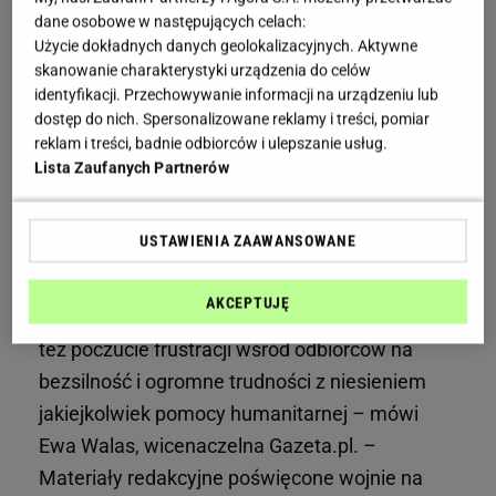
żywności, wody, leków i dostępu do
dane osobowe w następujących celach:
podstawowej opieki medycznej. Mimo odcięcia
Użycie dokładnych danych geolokalizacyjnych. Aktywne
Gazy od świata istnieją realne możliwości
skanowanie charakterystyki urządzenia do celów
identyfikacji. Przechowywanie informacji na urządzeniu lub
pomocy. Jedną z nich jest wysyłanie na
dostęp do nich. Spersonalizowane reklamy i treści, pomiar
miejsce arabskojęzycznych lekarzy, którzy
reklam i treści, badnie odbiorców i ulepszanie usług.
zajmują się bezpośrednią pomocą
Lista Zaufanych Partnerów
poszkodowanym cywilom.
USTAWIENIA ZAAWANSOWANE
– Dziennikarze Gazeta.pl od lat regularnie,
szeroko i rzetelnie informują o tym, co dzieje się
AKCEPTUJĘ
w Gazie i na Zachodnim Brzegu. Dostrzegamy
też poczucie frustracji wśród odbiorców na
bezsilność i ogromne trudności z niesieniem
jakiejkolwiek pomocy humanitarnej – mówi
Ewa Walas, wicenaczelna Gazeta.pl. –
Materiały redakcyjne poświęcone wojnie na